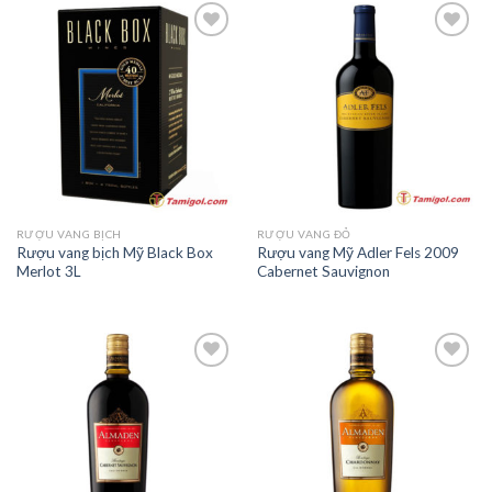
Add to
Add to
Wishlist
Wishlist
RƯỢU VANG BỊCH
RƯỢU VANG ĐỎ
Rượu vang bịch Mỹ Black Box
Rượu vang Mỹ Adler Fels 2009
Merlot 3L
Cabernet Sauvignon
Add to
Add to
Wishlist
Wishlist