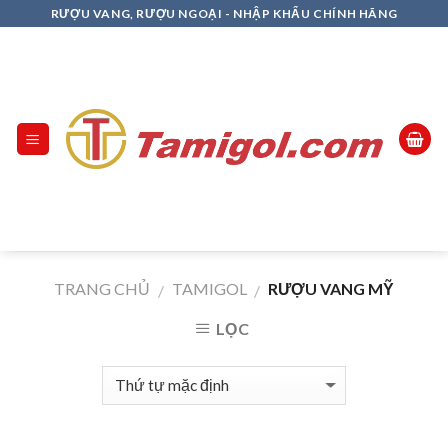
Skip
RƯỢU VANG, RƯỢU NGOẠI - NHẬP KHẨU CHÍNH HÃNG
to
content
TRANG CHỦ
TAMIGOL
RƯỢU VANG MỸ
/
/
LỌC