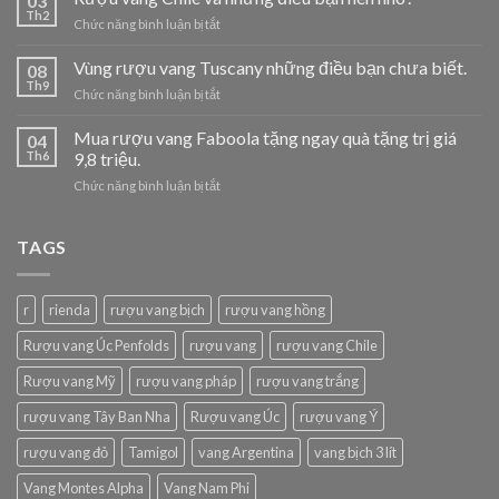
03
trung
Th2
ở
Chức năng bình luận bị tắt
thu
Rượu
cho
vang
Vùng rượu vang Tuscany những điều bạn chưa biết.
doanh
08
Chile
Th9
nghiệp,
ở
Chức năng bình luận bị tắt
và
tuyển
Vùng
những
đại
rượu
Mua rượu vang Faboola tặng ngay quà tặng trị giá
điều
04
lý.
vang
Th6
9,8 triệu.
bạn
Tuscany
nên
ở
Chức năng bình luận bị tắt
những
nhớ.
Mua
điều
rượu
bạn
vang
TAGS
chưa
Faboola
biết.
tặng
ngay
r
rienda
rượu vang bịch
rượu vang hồng
quà
tặng
Rượu vang Úc Penfolds
rượu vang
rượu vang Chile
trị
giá
Rượu vang Mỹ
rượu vang pháp
rượu vang trắng
9,8
triệu.
rượu vang Tây Ban Nha
Rượu vang Úc
rượu vang Ý
rượu vang đỏ
Tamigol
vang Argentina
vang bịch 3 lít
Vang Montes Alpha
Vang Nam Phi