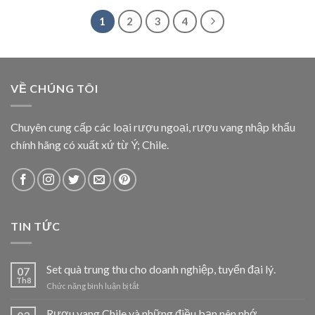
1
2
3
4
VỀ CHÚNG TÔI
Chuyên cung cấp các loại rượu ngoại, rượu vang nhập khẩu
chính hãng có xuất xứ từ Ý; Chile.
TIN TỨC
Set quà trung thu cho doanh nghiệp, tuyển đại lý.
07
Th8
ở
Chức năng bình luận bị tắt
Set
quà
Rượu vang Chile và những điều bạn nên nhớ.