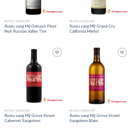
RƯỢU VANG ĐỎ
RƯỢU VANG ĐỎ
Rượu vang Mỹ Deloach Pinot
Rượu vang Mỹ Grand Cru
Noir Russian Valley Tire
California Merlot
Add to
Add to
Wishlist
Wishlist
RƯỢU VANG ĐỎ
RƯỢU VANG MỸ
Rượu vang Mỹ Grove Street
Rượu vang Mỹ Grove Street
Cabernet Saugvinon
Saugvinon Blanc