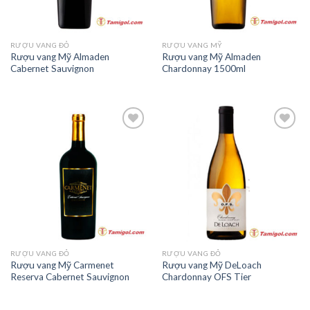
RƯỢU VANG ĐỎ
RƯỢU VANG MỸ
Rượu vang Mỹ Almaden
Rượu vang Mỹ Almaden
Cabernet Sauvignon
Chardonnay 1500ml
Add to
Add to
Wishlist
Wishlist
RƯỢU VANG ĐỎ
RƯỢU VANG ĐỎ
Rượu vang Mỹ Carmenet
Rượu vang Mỹ DeLoach
Reserva Cabernet Sauvignon
Chardonnay OFS Tier