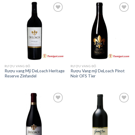
Add to
Add to
Wishlist
Wishlist
RƯỢU VANG ĐỎ
RƯỢU VANG ĐỎ
Rượu vang Mỹ DeLoach Heritage
Rượu Vang mỹ DeLoach Pinot
Reserve Zinfandel
Noir OFS Tier
Add to
Add to
Wishlist
Wishlist