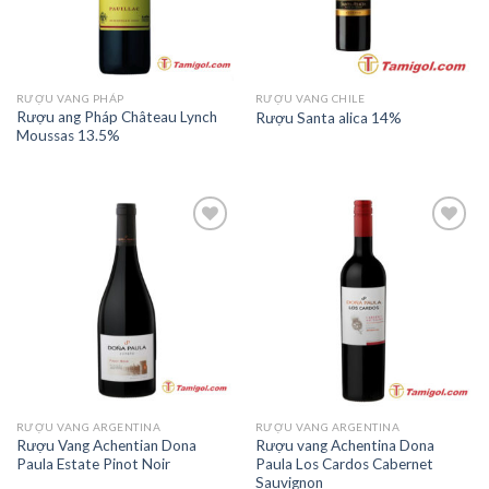
RƯỢU VANG PHÁP
RƯỢU VANG CHILE
Rượu ang Pháp Château Lynch
Rượu Santa alica 14%
Moussas 13.5%
Add to
Add to
Wishlist
Wishlist
RƯỢU VANG ARGENTINA
RƯỢU VANG ARGENTINA
Rượu Vang Achentian Dona
Rượu vang Achentina Dona
Paula Estate Pinot Noir
Paula Los Cardos Cabernet
Sauvignon