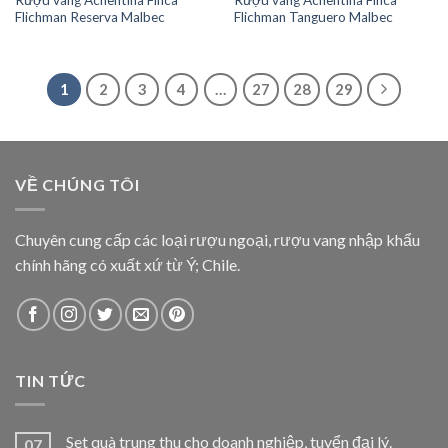
Flichman Reserva Malbec
Flichman Tanguero Malbec
1
2
3
4
…
27
28
29
VỀ CHÚNG TÔI
Chuyên cung cấp các loại rượu ngoại, rượu vang nhập khẩu
chính hãng có xuất xứ từ Ý; Chile.
TIN TỨC
Set quà trung thu cho doanh nghiệp, tuyển đại lý.
07