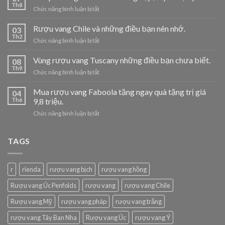
Th8
ở
Chức năng bình luận bị tắt
Set
quà
Rượu vang Chile và những điều bạn nên nhớ.
03
trung
Th2
ở
Chức năng bình luận bị tắt
thu
Rượu
cho
vang
Vùng rượu vang Tuscany những điều bạn chưa biết.
doanh
08
Chile
Th9
nghiệp,
ở
Chức năng bình luận bị tắt
và
tuyển
Vùng
những
đại
rượu
Mua rượu vang Faboola tặng ngay quà tặng trị giá
điều
04
lý.
vang
Th6
9,8 triệu.
bạn
Tuscany
nên
ở
Chức năng bình luận bị tắt
những
nhớ.
Mua
điều
rượu
bạn
vang
TAGS
chưa
Faboola
biết.
tặng
ngay
r
rienda
rượu vang bịch
rượu vang hồng
quà
tặng
Rượu vang Úc Penfolds
rượu vang
rượu vang Chile
trị
giá
Rượu vang Mỹ
rượu vang pháp
rượu vang trắng
9,8
triệu.
rượu vang Tây Ban Nha
Rượu vang Úc
rượu vang Ý