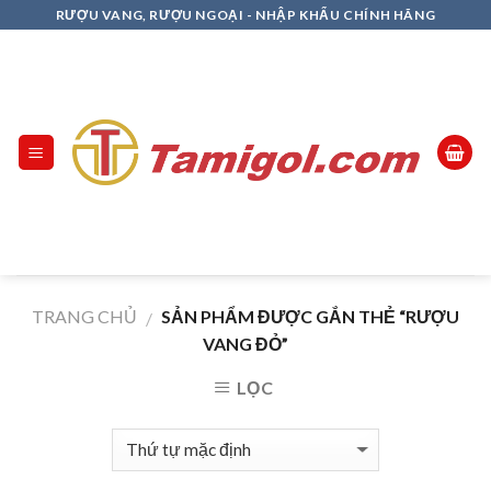
Skip
RƯỢU VANG, RƯỢU NGOẠI - NHẬP KHẨU CHÍNH HÃNG
to
content
TRANG CHỦ
SẢN PHẨM ĐƯỢC GẮN THẺ “RƯỢU
/
VANG ĐỎ”
LỌC