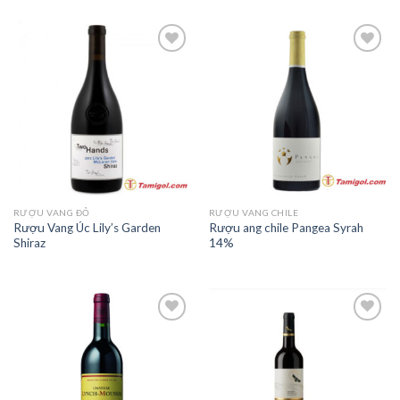
Add to
Add to
Wishlist
Wishlist
RƯỢU VANG ĐỎ
RƯỢU VANG CHILE
Rượu Vang Úc Lily’s Garden
Rượu ang chile Pangea Syrah
Shiraz
14%
Add to
Add to
Wishlist
Wishlist