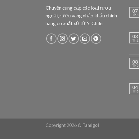
Chuyên cung cấp các loại rượu
07
ngoại, rượu vang nhập khẩu chính
Th8
hãng có xuất xứ từ Ý; Chile.
03
Th2
08
Th9
04
Th6
Copyright 2026 ©
Tamigol