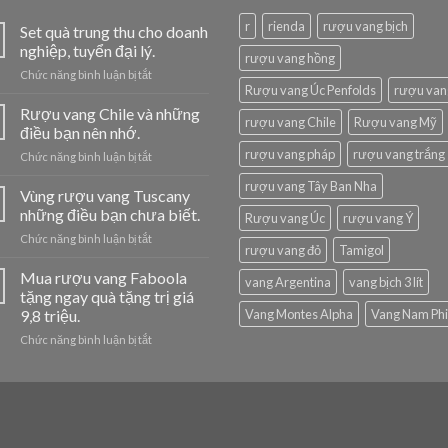
r
rienda
rượu vang bịch
Set quà trung thu cho doanh
nghiệp, tuyển đại lý.
rượu vang hồng
ở
Chức năng bình luận bị tắt
Rượu vang Úc Penfolds
rượu van
Set
quà
Rượu vang Chile và những
rượu vang Chile
Rượu vang Mỹ
trung
điều bạn nên nhớ.
thu
rượu vang pháp
rượu vang trắng
ở
Chức năng bình luận bị tắt
cho
Rượu
doanh
rượu vang Tây Ban Nha
vang
Vùng rượu vang Tuscany
nghiệp,
Chile
tuyển
những điều bạn chưa biết.
Rượu vang Úc
rượu vang Ý
và
đại
ở
Chức năng bình luận bị tắt
những
lý.
rượu vang đỏ
Tamigol
Vùng
điều
rượu
Mua rượu vang Faboola
bạn
vang Argentina
vang bịch 3 lít
vang
nên
tặng ngay quà tặng trị giá
Tuscany
nhớ.
9,8 triệu.
Vang Montes Alpha
Vang Nam Phi
những
ở
Chức năng bình luận bị tắt
điều
Mua
bạn
rượu
chưa
vang
biết.
Faboola
tặng
ngay