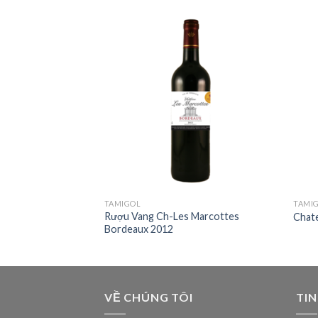
Add to
Add to
Wishlist
Wishlist
TAMIGOL
TAMI
Rượu Vang Ch-Les Marcottes
lanc
Chat
Bordeaux 2012
VỀ CHÚNG TÔI
TIN