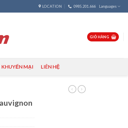
LOCATION
0985.201.666
Languages
GIỎ HÀNG
KHUYẾN MẠI
LIÊN HỆ
Sauvignon