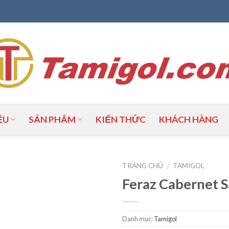
ỆU
SẢN PHẨM
KIẾN THỨC
KHÁCH HÀNG
TRANG CHỦ
TAMIGOL
/
Feraz Cabernet 
Add to
Wishlist
Danh mục:
Tamigol