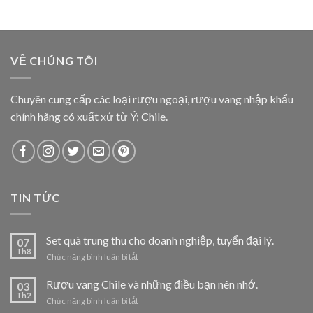
VỀ CHÚNG TÔI
Chuyên cung cấp các loại rượu ngoại, rượu vang nhập khẩu
chính hãng có xuất xứ từ Ý; Chile.
TIN TỨC
Set quà trung thu cho doanh nghiệp, tuyển đại lý.
07
Th8
ở
Chức năng bình luận bị tắt
Set
quà
Rượu vang Chile và những điều bạn nên nhớ.
03
trung
Th2
ở
Chức năng bình luận bị tắt
thu
Rượu