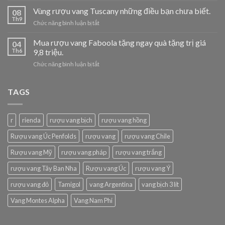
cho
vang
Vùng rượu vang Tuscany những điều bạn chưa biết.
doanh
08
Chile
Th9
nghiệp,
ở
Chức năng bình luận bị tắt
và
tuyển
Vùng
những
đại
rượu
Mua rượu vang Faboola tặng ngay quà tặng trị giá
điều
04
lý.
vang
Th6
9,8 triệu.
bạn
Tuscany
nên
ở
Chức năng bình luận bị tắt
những
nhớ.
Mua
điều
rượu
bạn
vang
TAGS
chưa
Faboola
biết.
tặng
ngay
r
rienda
rượu vang bịch
rượu vang hồng
quà
tặng
Rượu vang Úc Penfolds
rượu vang
rượu vang Chile
trị
giá
Rượu vang Mỹ
rượu vang pháp
rượu vang trắng
9,8
triệu.
rượu vang Tây Ban Nha
Rượu vang Úc
rượu vang Ý
rượu vang đỏ
Tamigol
vang Argentina
vang bịch 3 lít
Vang Montes Alpha
Vang Nam Phi