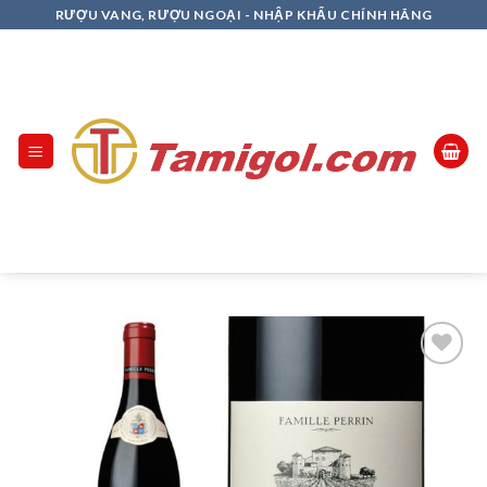
Skip
RƯỢU VANG, RƯỢU NGOẠI - NHẬP KHẨU CHÍNH HÃNG
to
content
Add to
Wishlist